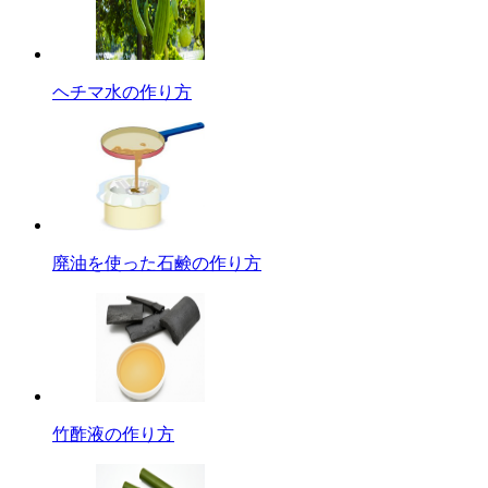
ヘチマ水の作り方
廃油を使った石鹸の作り方
竹酢液の作り方