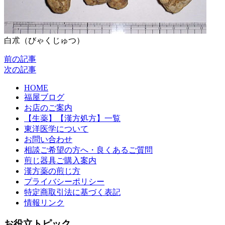
白朮（びゃくじゅつ）
前の記事
次の記事
HOME
福屋ブログ
お店のご案内
【生薬】【漢方処方】一覧
東洋医学について
お問い合わせ
相談ご希望の方へ・良くあるご質問
煎じ器具ご購入案内
漢方薬の煎じ方
プライバシーポリシー
特定商取引法に基づく表記
情報リンク
お役立トピック