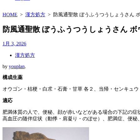
HOME
>
漢方処方
>
防風通聖散 ぼうふうつうしょうさん 
防風通聖散 ぼうふうつうしょうさん 
1月 3, 2026
漢方処方
by
youplan
.
構成生薬
オウゴン・桔梗・白朮・石膏・甘草 各２、当帰・センキュウ・芍
適応
肥満体質の人で、便秘、顔が赤いなどがある場合の下記の症
高血圧の随伴症状（動悸・肩凝り・のぼせ）、肥満症、便秘