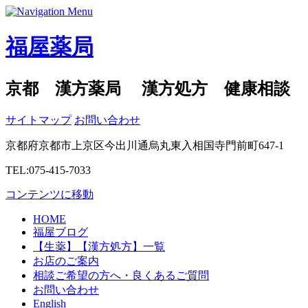
福屋薬局
京都 漢方薬局 漢方処方 健康相談
サイトマップ
お問い合わせ
京都府京都市上京区今出川通烏丸東入相国寺門前町647-1
TEL:075-415-7033
コンテンツに移動
HOME
福屋ブログ
【生薬】【漢方処方】一覧
お店のご案内
相談ご希望の方へ・良くあるご質問
お問い合わせ
English