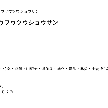
ボウフウツウショウサン
ボウフウツウショウサン
薬・連翹・山梔子・薄荷葉・荊芥・防風・麻黄・干姜 各1.2、
状。
、むくみ