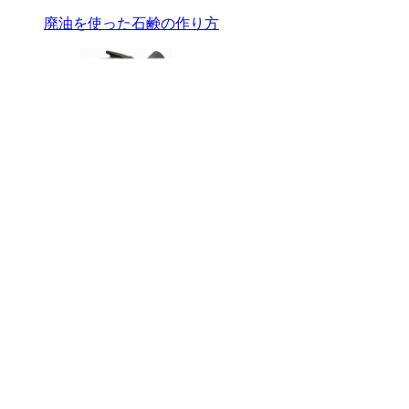
廃油を使った石鹸の作り方
竹酢液の作り方
竹炭の有効性
インスタグラムのご案内