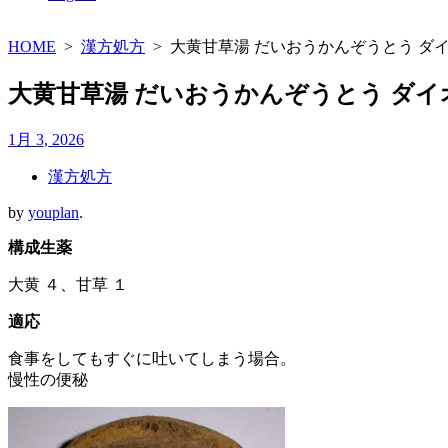
HOME
>
漢方処方
>
大黄甘草湯 だいおうかんぞうとう ダ
大黄甘草湯 だいおうかんぞうとう ダ
1月 3, 2026
漢方処方
by
youplan
.
構成生薬
大黄 ４、甘草 １
適応
食事をしてもすぐに吐いてしまう場合。
慢性の便秘