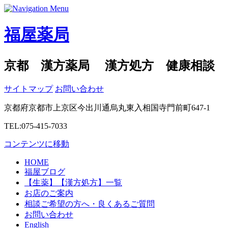
福屋薬局
京都 漢方薬局 漢方処方 健康相談
サイトマップ
お問い合わせ
京都府京都市上京区今出川通烏丸東入相国寺門前町647-1
TEL:075-415-7033
コンテンツに移動
HOME
福屋ブログ
【生薬】【漢方処方】一覧
お店のご案内
相談ご希望の方へ・良くあるご質問
お問い合わせ
English