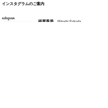
インスタグラムのご案内
福屋薬局
Hitoshi Fukuda
京都にて日本漢方専門薬局を営んでいま
何卒宜しくお願い致します。
◆ 画像をクリックしてください。
2026年8月
月
火
水
木
金
土
日
1
2
3
4
5
6
7
8
9
10
11
12
13
14
15
16
17
18
19
20
21
22
23
24
25
26
27
28
29
30
31
« 2月