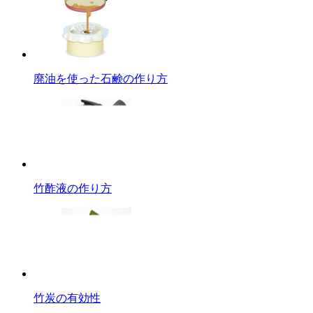
廃油を使った石鹸の作り方
竹酢液の作り方
竹炭の有効性