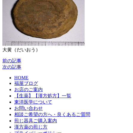
大黄（だいおう）
前の記事
次の記事
HOME
福屋ブログ
お店のご案内
【生薬】【漢方処方】一覧
東洋医学について
お問い合わせ
相談ご希望の方へ・良くあるご質問
煎じ器具ご購入案内
漢方薬の煎じ方
プライバシーポリシー