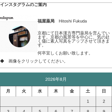
インスタグラムのご案内
福屋薬局
Hitoshi Fukuda
京都にて日本漢方専門薬局を営んでい
ます。京都の風景等を中心に、気の赴
く儘に素人写真をアップさせて頂きま
す。
何卒宜しくお願い致します。
◆ 画像をクリックしてください。
2026年8月
月
火
水
木
金
土
日
1
2
3
4
5
6
7
8
9