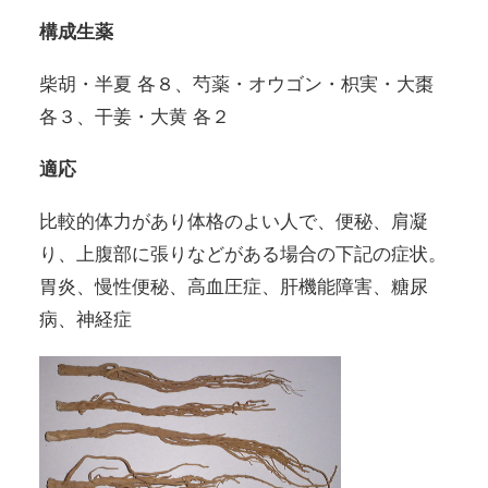
構成生薬
柴胡・半夏 各８、芍薬・オウゴン・枳実・大棗
各３、干姜・大黄 各２
適応
比較的体力があり体格のよい人で、便秘、肩凝
り、上腹部に張りなどがある場合の下記の症状。
胃炎、慢性便秘、高血圧症、肝機能障害、糖尿
病、神経症