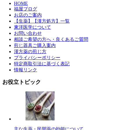
HOME
福屋ブログ
お店のご案内
【生薬】【漢方処方】一覧
東洋医学について
お問い合わせ
相談ご希望の方へ・良くあるご質問
煎じ器具ご購入案内
漢方薬の煎じ方
プライバシーポリシー
特定商取引法に基づく表記
情報リンク
お役立トピック
主な生薬・民間薬の効能について