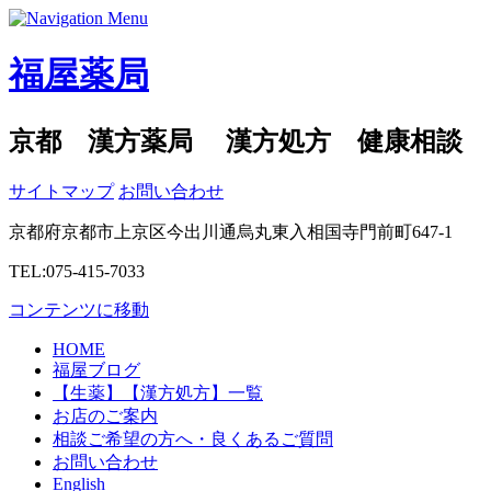
福屋薬局
京都 漢方薬局 漢方処方 健康相談
サイトマップ
お問い合わせ
京都府京都市上京区今出川通烏丸東入相国寺門前町647-1
TEL:075-415-7033
コンテンツに移動
HOME
福屋ブログ
【生薬】【漢方処方】一覧
お店のご案内
相談ご希望の方へ・良くあるご質問
お問い合わせ
English