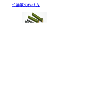
竹酢液の作り方
竹炭の有効性
インスタグラムのご案内
福屋薬局
Hitoshi Fukuda
京都にて日本漢方専門薬局を営んでいま
何卒宜しくお願い致します。
◆ 画像をクリックしてください。