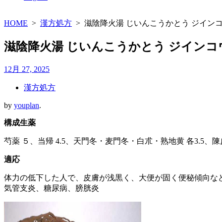
HOME
>
漢方処方
>
滋陰降火湯 じいんこうかとう ジイン
滋陰降火湯 じいんこうかとう ジインコ
12月 27, 2025
漢方処方
by
youplan
.
構成生薬
芍薬 ５、当帰 4.5、天門冬・麦門冬・白朮・熟地黄 各3.5、陳
適応
体力の低下した人で、皮膚が浅黒く、大便が固く便秘傾向な
気管支炎、糖尿病、膀胱炎