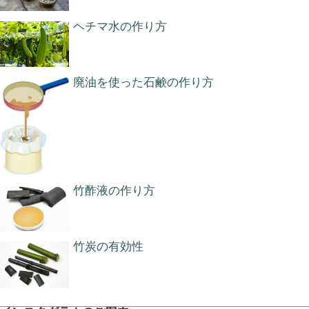
ヘチマ水の作り方
廃油を使った石鹸の作り方
竹酢液の作り方
竹炭の有効性