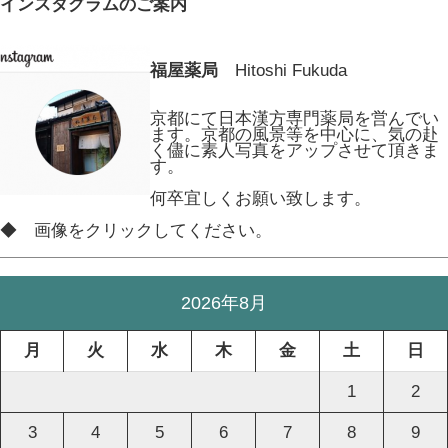
インスタグラムのご案内
福屋薬局
Hitoshi Fukuda
京都にて日本漢方専門薬局を営んでい
ます。京都の風景等を中心に、気の赴
く儘に素人写真をアップさせて頂きま
す。
何卒宜しくお願い致します。
◆ 画像をクリックしてください。
2026年8月
月
火
水
木
金
土
日
1
2
3
4
5
6
7
8
9