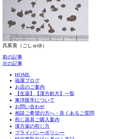
呉茱萸（ごしゅゆ）
前の記事
次の記事
HOME
福屋ブログ
お店のご案内
【生薬】【漢方処方】一覧
東洋医学について
お問い合わせ
相談ご希望の方へ・良くあるご質問
煎じ器具ご購入案内
漢方薬の煎じ方
プライバシーポリシー
特定商取引法に基づく表記