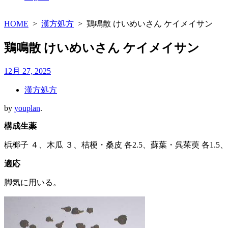
HOME
>
漢方処方
>
鶏鳴散 けいめいさん ケイメイサン
鶏鳴散 けいめいさん ケイメイサン
12月 27, 2025
漢方処方
by
youplan
.
構成生薬
梹榔子 ４、木瓜 ３、桔梗・桑皮 各2.5、蘇葉・呉茱萸 各1.5
適応
脚気に用いる。