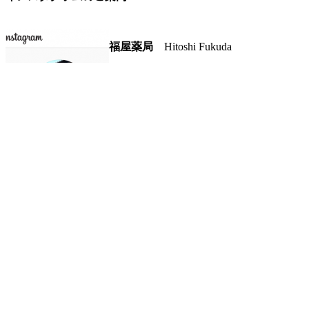
福屋薬局
Hitoshi Fukuda
京都にて日本漢方専門薬局を営んでいま
何卒宜しくお願い致します。
◆ 画像をクリックしてください。
2026年8月
月
火
水
木
金
土
日
1
2
3
4
5
6
7
8
9
10
11
12
13
14
15
16
17
18
19
20
21
22
23
24
25
26
27
28
29
30
31
« 2月