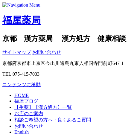
福屋薬局
京都 漢方薬局 漢方処方 健康相談
サイトマップ
お問い合わせ
京都府京都市上京区今出川通烏丸東入相国寺門前町647-1
TEL:075-415-7033
コンテンツに移動
HOME
福屋ブログ
【生薬】【漢方処方】一覧
お店のご案内
相談ご希望の方へ・良くあるご質問
お問い合わせ
English