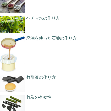
ヘチマ水の作り方
廃油を使った石鹸の作り方
竹酢液の作り方
竹炭の有効性