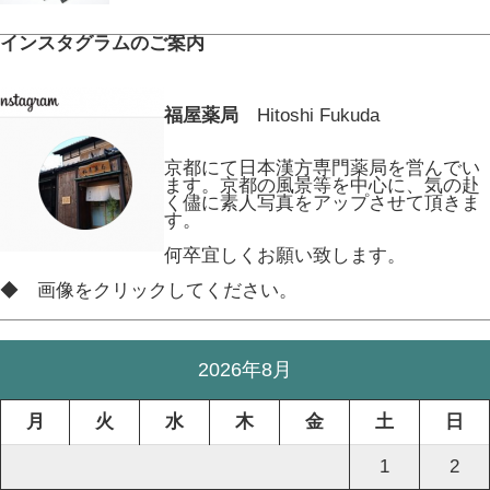
インスタグラムのご案内
福屋薬局
Hitoshi Fukuda
京都にて日本漢方専門薬局を営んでい
ます。京都の風景等を中心に、気の赴
く儘に素人写真をアップさせて頂きま
す。
何卒宜しくお願い致します。
◆ 画像をクリックしてください。
2026年8月
月
火
水
木
金
土
日
1
2