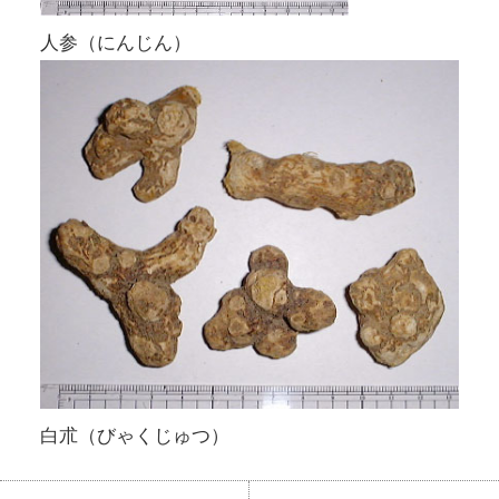
人参（にんじん）
白朮（びゃくじゅつ）