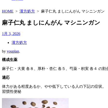
HOME
>
漢方処方
>
麻子仁丸 ましにんがん マシニンガン
麻子仁丸 ましにんがん マシニンガン
1月 3, 2026
漢方処方
by
youplan
.
構成生薬
麻子仁・大黄 各８、厚朴・杏仁 各５、芍薬・枳実 各４ の
適応
体力がある程度あるか、やや低下している人の下記の症状。
習慣性便秘