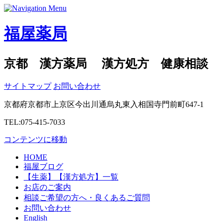
福屋薬局
京都 漢方薬局 漢方処方 健康相談
サイトマップ
お問い合わせ
京都府京都市上京区今出川通烏丸東入相国寺門前町647-1
TEL:075-415-7033
コンテンツに移動
HOME
福屋ブログ
【生薬】【漢方処方】一覧
お店のご案内
相談ご希望の方へ・良くあるご質問
お問い合わせ
English