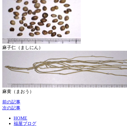
麻子仁（ましにん）
麻黄（まおう）
前の記事
次の記事
HOME
福屋ブログ