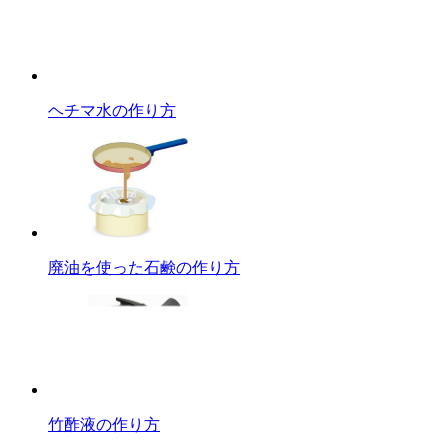
ヘチマ水の作り方
廃油を使った石鹸の作り方
竹酢液の作り方