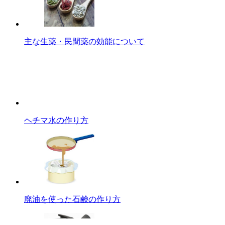
主な生薬・民間薬の効能について
ヘチマ水の作り方
廃油を使った石鹸の作り方