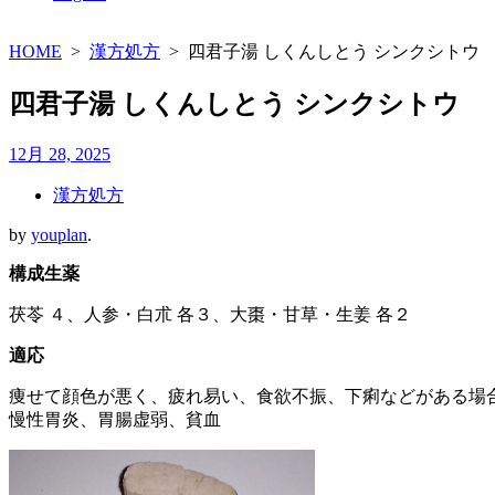
HOME
>
漢方処方
>
四君子湯 しくんしとう シンクシトウ
四君子湯 しくんしとう シンクシトウ
12月 28, 2025
漢方処方
by
youplan
.
構成生薬
茯苓 ４、人参・白朮 各３、大棗・甘草・生姜 各２
適応
痩せて顔色が悪く、疲れ易い、食欲不振、下痢などがある場
慢性胃炎、胃腸虚弱、貧血