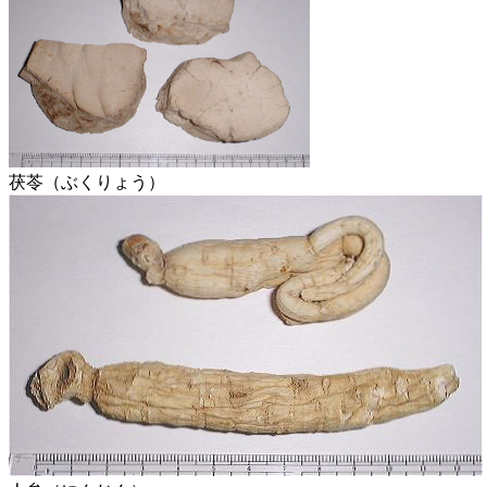
茯苓（ぶくりょう）
人参（にんじん）