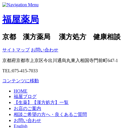
福屋薬局
京都 漢方薬局 漢方処方 健康相談
サイトマップ
お問い合わせ
京都府京都市上京区今出川通烏丸東入相国寺門前町647-1
TEL:075-415-7033
コンテンツに移動
HOME
福屋ブログ
【生薬】【漢方処方】一覧
お店のご案内
相談ご希望の方へ・良くあるご質問
お問い合わせ
English