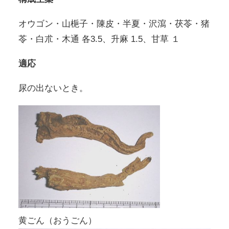
オウゴン・山梔子・陳皮・半夏・沢瀉・茯苓・猪
苓・白朮・木通 各3.5、升麻 1.5、甘草 １
適応
尿の出ないとき。
黄ごん（おうごん）