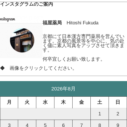
インスタグラムのご案内
福屋薬局
Hitoshi Fukuda
京都にて日本漢方専門薬局を営んでい
ます。京都の風景等を中心に、気の赴
く儘に素人写真をアップさせて頂きま
す。
何卒宜しくお願い致します。
◆ 画像をクリックしてください。
2026年8月
月
火
水
木
金
土
日
1
2
3
4
5
6
7
8
9