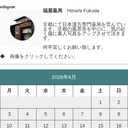
福屋薬局
Hitoshi Fukuda
京都にて日本漢方専門薬局を営んでい
ます。京都の風景等を中心に、気の赴
く儘に素人写真をアップさせて頂きま
す。
何卒宜しくお願い致します。
◆ 画像をクリックしてください。
2026年8月
月
火
水
木
金
土
日
1
2
3
4
5
6
7
8
9
10
11
12
13
14
15
16