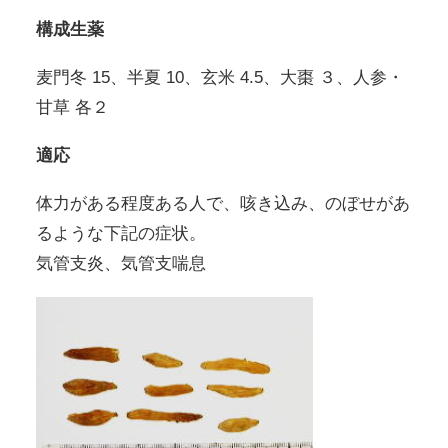
構成生薬
麦門冬 15、半夏 10、玄米 4.5、大棗 ３、人参・
甘草 各２
適応
体力がある程度ある人で、咳き込み、のぼせがあ
るような下記の症状。
気管支炎、気管支喘息