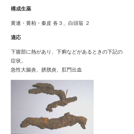
構成生薬
黄連・黄柏・秦皮 各３、白頭翁 ２
適応
下腹部に熱があり、下痢などがあるときの下記の
症状。
急性大腸炎、膀胱炎、肛門出血