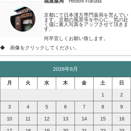
福屋薬局
Hitoshi Fukuda
京都にて日本漢方専門薬局を営んでい
ます。京都の風景等を中心に、気の赴
く儘に素人写真をアップさせて頂きま
す。
何卒宜しくお願い致します。
◆ 画像をクリックしてください。
2026年8月
月
火
水
木
金
土
日
1
2
3
4
5
6
7
8
9
10
11
12
13
14
15
16
17
18
19
20
21
22
23