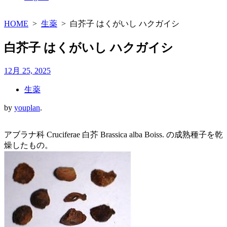
HOME
>
生薬
>
白芥子 はくがいし ハクガイシ
白芥子 はくがいし ハクガイシ
12月 25, 2025
生薬
by
youplan
.
アブラナ科 Cruciferae 白芥 Brassica alba Boiss. の成熟種子を乾
燥したもの。