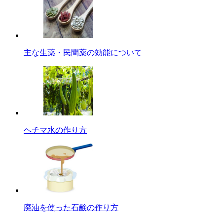
主な生薬・民間薬の効能について
ヘチマ水の作り方
廃油を使った石鹸の作り方