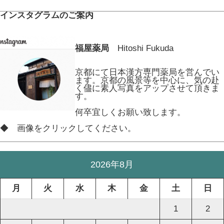
インスタグラムのご案内
福屋薬局
Hitoshi Fukuda
京都にて日本漢方専門薬局を営んでい
ます。京都の風景等を中心に、気の赴
く儘に素人写真をアップさせて頂きま
す。
何卒宜しくお願い致します。
◆ 画像をクリックしてください。
2026年8月
月
火
水
木
金
土
日
1
2