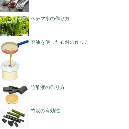
ヘチマ水の作り方
廃油を使った石鹸の作り方
竹酢液の作り方
竹炭の有効性