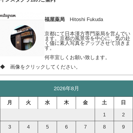
福屋薬局
Hitoshi Fukuda
京都にて日本漢方専門薬局を営んでい
ます。京都の風景等を中心に、気の赴
く儘に素人写真をアップさせて頂きま
す。
何卒宜しくお願い致します。
◆ 画像をクリックしてください。
2026年8月
月
火
水
木
金
土
日
1
2
3
4
5
6
7
8
9