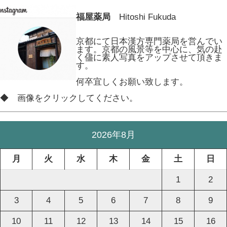
福屋薬局
Hitoshi Fukuda
京都にて日本漢方専門薬局を営んでい
ます。京都の風景等を中心に、気の赴
く儘に素人写真をアップさせて頂きま
す。
何卒宜しくお願い致します。
◆ 画像をクリックしてください。
2026年8月
月
火
水
木
金
土
日
1
2
3
4
5
6
7
8
9
10
11
12
13
14
15
16