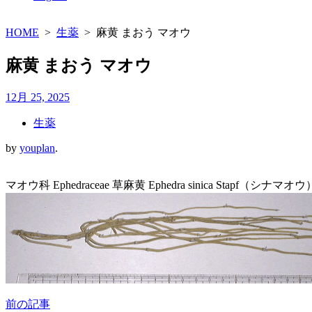
HOME
>
生薬
>
麻黄 まおう マオウ
麻黄 まおう マオウ
12月 25, 2025
生薬
by
youplan
.
マオウ科 Ephedraceae 草麻黄 Ephedra sinica Stap
前の記事