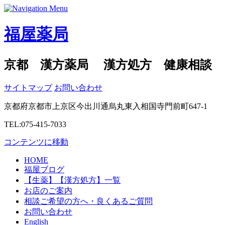
福屋薬局
京都 漢方薬局 漢方処方 健康相談
サイトマップ
お問い合わせ
京都府京都市上京区今出川通烏丸東入相国寺門前町647-1
TEL:075-415-7033
コンテンツに移動
HOME
福屋ブログ
【生薬】【漢方処方】一覧
お店のご案内
相談ご希望の方へ・良くあるご質問
お問い合わせ
English