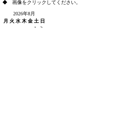
2026年8月
月
火
水
木
金
土
日
1
2
3
4
5
6
7
8
9
10
11
12
13
14
15
16
17
18
19
20
21
22
23
24
25
26
27
28
29
30
31
« 2月
漢方薬と生薬
「生薬」を原料として東洋医学に基づきブレンドしたものを
➡
漢方処方データはこちら
➡
生薬データはこちら
Copyright Fukuya Yakkyoku