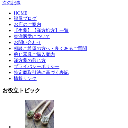
次の記事
HOME
福屋ブログ
お店のご案内
【生薬】【漢方処方】一覧
東洋医学について
お問い合わせ
相談ご希望の方へ・良くあるご質問
煎じ器具ご購入案内
漢方薬の煎じ方
プライバシーポリシー
特定商取引法に基づく表記
情報リンク
お役立トピック