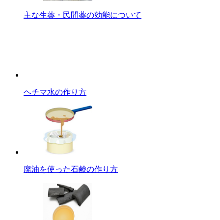
主な生薬・民間薬の効能について
ヘチマ水の作り方
廃油を使った石鹸の作り方